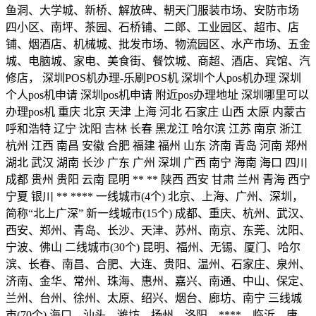
鱼洞、大学城、新桥、解放碑、朝天门服装市场、安防市场
四小区、南坪、茶园、石桥铺、二郎、工业园区、超市、店
铺、烟酒店、机械城、批发市场、物流园区、水产市场、五金
城、电脑城、家电、美食街、餐饮城、商超、酒店、宾馆、汽
修店， 深圳POS机办理-乐刷POS机 深圳个人pos机办理 深圳
个人pos机申请 深圳pos机申请 附近pos办理地址 深圳哪里可以
办理pos机 重庆 北京 天津 上海 河北 石家庄 山西 太原 内蒙古
呼和浩特 辽宁 沈阳 吉林 长春 黑龙江 哈尔滨 江苏 南京 浙江
杭州 江西 南昌 安徽 合肥 福建 福州 山东 济南 青岛 河南 郑州
湖北 武汉 湖南 长沙 广东 广州 深圳 广西 南宁 海南 海口 四川
成都 贵州 贵阳 云南 昆明 ** ** 陕西 西安 甘肃 兰州 青海 西宁
宁夏 银川 ** **** 一线城市(4个) 北京、上海、广州、深圳，
简称“北上广深” 新一线城市(15个) 成都、重庆、杭州、武汉、
西安、郑州、青岛、长沙、天津、苏州、南京、东莞、沈阳、
宁波、佛山 二线城市(30个) 昆明、福州、无锡、厦门、哈尔
滨、长春、南昌、合肥、大连、贵阳、温州、石家庄、泉州、
济南、金华、常州、珠海、惠州、嘉兴、南通、中山、保定、
兰州、台州、徐州、太原、绍兴、烟台、廊坊、南宁 三线城
市(70个) 海口、汕头、潍坊、扬州、洛阳、****、临沂、唐