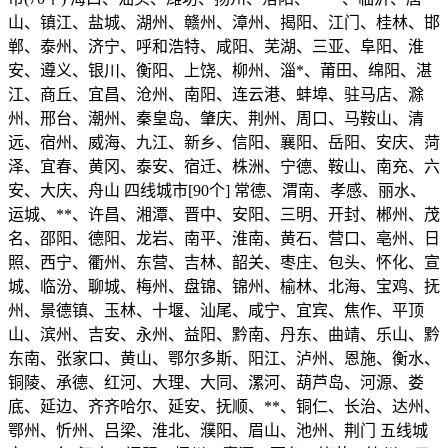
山、镇江、盐城、湖州、赣州、漳州、揭阳、江门、桂林、邯
郸、泰州、济宁、呼和浩特、咸阳、芜湖、三亚、阜阳、淮
安、遵义、银川、衡阳、上饶、柳州、淄*、莆田、绵阳、湛
江、商丘、宜昌、沧州、南阳、连云港、蚌埠、驻马店、滁
州、邢台、潮州、秦皇岛、肇庆、荆州、周口、马鞍山、清
远、宿州、威海、九江、新乡、信阳、襄阳、岳阳、安庆、菏
泽、宜春、黄冈、泰安、宿迁、株洲、宁德、鞍山、南充、六
安、大庆、舟山 四线城市[90个] 常德、渭南、孝感、丽水、
运城、**、许昌、湘潭、晋中、安阳、三明、开封、郴州、茂
名、邵阳、德阳、龙岩、南平、淮南、黄石、营口、亳州、日
照、西宁、衢州、东营、吉林、韶关、枣庄、包头、怀化、宣
城、临汾、聊城、梅州、盘锦、锦州、榆林、北海、宝鸡、抚
州、景德镇、玉林、十堰、汕尾、咸宁、宜宾、焦作、平顶
山、滨州、吉安、永州、益阳、黔南、丹东、曲靖、乐山、黔
东南、张家口、黄山、鄂尔多斯、阳江、泸州、恩施、衡水、
铜陵、承德、红河、大理、大同、漯河、葫芦岛、河源、娄
底、延边、齐齐哈尔、延安、抚顺、**、铜仁、长治、达州、
鄂州、忻州、吕梁、淮北、濮阳、眉山、池州、荆门 五线城