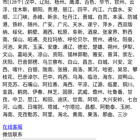
市[128个] 汉中、辽阳、梧州、鹰潭、百色、毕节、钦州、云
浮、佳木斯、朝阳、贵港、丽江、四平、内江、六盘水、安
顺、三门峡、赤峰、新余、牡丹江、晋城、自贡、本溪、防城
港、铁岭、随州、广安、广元、天水、遂宁、萍乡、西双版
纳、绥化、鹤壁、湘西、松原、阜新、酒泉、张家界、黔西
南、保山、昭通、克拉玛依、呼伦贝尔、贺州、通化、阳泉、
河池、来宾、玉溪、安康、通辽、德宏、楚雄、朔州、伊犁、
文山、嘉峪关、凉山、资阳、锡林郭勒、雅安、普洱、崇左、
庆阳、巴音郭楞、乌兰察布、白山、昌吉、白城、兴安、定
西、喀什、白银、陇南、张掖、商洛、黑河、哈密、吴忠、攀
枝花、巴彦淖尔、巴中、鸡西、乌海、临沧、海东、双鸭山、
阿克苏、石嘴山、阿拉善、海西、平凉、辽源、临夏、铜川、
金昌、鹤岗、伊春、林芝、固原、武威、儋州、吐鲁番、甘
孜、中卫、怒江、和田、迪庆、甘南、阿坝、大兴安岭、七台
河、山南、日喀则、塔城、*尔塔拉、昌都、阿勒泰、玉树、
海南、克孜勒苏、阿里、海北、黄南、果洛、那曲、三沙
在线客服
微信联系