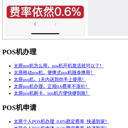
POS机办理
太原pos机怎么用，pos机开机激活就可以了！
太原移动pos机，便携式pos机随身携带！
太原pos机，1天内送到你手上使用！
太原pos机办理，正规0.6费率不涨价！
太原pos机刷卡，pos机方便快捷到账！
POS机申请
太原个人POS机办理_0.6%稳定费率_快递到家！