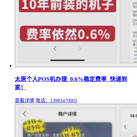
太原个人POS机办理_0.6%稳定费率_快递到
家！
查看详情
电话：13983470003