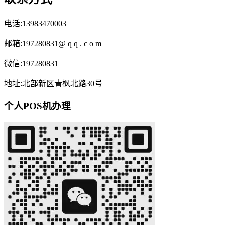
电话:13983470003
邮箱:197280831@ q q . c o m
微信:197280831
地址:北部新区青枫北路30号
个人POS机办理