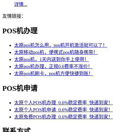
详情...
友情链接：
POS机办理
太原pos机怎么用，pos机开机激活就可以了！
太原移动pos机，便携式pos机随身携带！
太原pos机，1天内送到你手上使用！
太原pos机办理，正规0.6费率不涨价！
太原pos机刷卡，pos机方便快捷到账！
POS机申请
太原个人POS机办理_0.6%稳定费率_快递到家！
太原个人POS机申请_0.6%稳定费率_快递到家！
太原免费POS机办理_0.6%稳定费率_快递到家！
联系方式