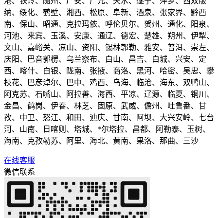
港、铁岭、随州、广安、广元、天水、遂宁、萍乡、西双版
纳、绥化、鹤壁、湘西、松原、阜新、酒泉、张家界、黔西
南、保山、昭通、克拉玛依、呼伦贝尔、贺州、通化、阳泉、
河池、来宾、玉溪、安康、通辽、德宏、楚雄、朔州、伊犁、
文山、嘉峪关、凉山、资阳、锡林郭勒、雅安、普洱、崇左、
庆阳、巴音郭楞、乌兰察布、白山、昌吉、白城、兴安、定
西、喀什、白银、陇南、张掖、商洛、黑河、哈密、吴忠、攀
枝花、巴彦淖尔、巴中、鸡西、乌海、临沧、海东、双鸭山、
阿克苏、石嘴山、阿拉善、海西、平凉、辽源、临夏、铜川、
金昌、鹤岗、伊春、林芝、固原、武威、儋州、吐鲁番、甘
孜、中卫、怒江、和田、迪庆、甘南、阿坝、大兴安岭、七台
河、山南、日喀则、塔城、*尔塔拉、昌都、阿勒泰、玉树、
海南、克孜勒苏、阿里、海北、黄南、果洛、那曲、三沙
在线客服
微信联系