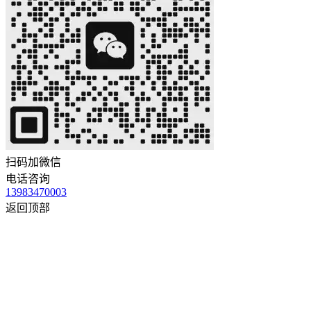
扫码加微信
电话咨询
13983470003
返回顶部