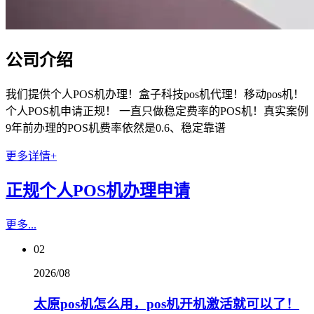
公司介绍
我们提供个人POS机办理！盒子科技pos机代理！移动pos机！
个人POS机申请正规！ 一直只做稳定费率的POS机！真实案例
9年前办理的POS机费率依然是0.6、稳定靠谱
更多详情+
正规个人POS机办理申请
更多...
02
2026/08
太原pos机怎么用，pos机开机激活就可以了！