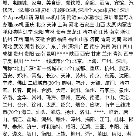
城、电脑城、家电、美食街、餐饮城、商超、酒店、宾馆、汽
修店， 深圳POS机办理-乐刷POS机 深圳个人pos机办理 深圳
个人pos机申请 深圳pos机申请 附近pos办理地址 深圳哪里可以
办理pos机 重庆 北京 天津 上海 河北 石家庄 山西 太原 内蒙古
呼和浩特 辽宁 沈阳 吉林 长春 黑龙江 哈尔滨 江苏 南京 浙江
杭州 江西 南昌 安徽 合肥 福建 福州 山东 济南 青岛 河南 郑州
湖北 武汉 湖南 长沙 广东 广州 深圳 广西 南宁 海南 海口 四川
成都 贵州 贵阳 云南 昆明 ** ** 陕西 西安 甘肃 兰州 青海 西宁
宁夏 银川 ** **** 一线城市(4个) 北京、上海、广州、深圳，
简称“北上广深” 新一线城市(15个) 成都、重庆、杭州、武汉、
西安、郑州、青岛、长沙、天津、苏州、南京、东莞、沈阳、
宁波、佛山 二线城市(30个) 昆明、福州、无锡、厦门、哈尔
滨、长春、南昌、合肥、大连、贵阳、温州、石家庄、泉州、
济南、金华、常州、珠海、惠州、嘉兴、南通、中山、保定、
兰州、台州、徐州、太原、绍兴、烟台、廊坊、南宁 三线城
市(70个) 海口、汕头、潍坊、扬州、洛阳、****、临沂、唐
山、镇江、盐城、湖州、赣州、漳州、揭阳、江门、桂林、邯
郸、泰州、济宁、呼和浩特、咸阳、芜湖、三亚、阜阳、淮
安、遵义、银川、衡阳、上饶、柳州、淄*、莆田、绵阳、湛