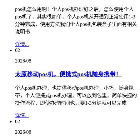
pos机怎么用啊！个人pos机办理好之后，怎么使用个人
pos机了，其实很简单，个人pos机从开通到正常使用1-3
分钟完成，使用方法我们个人pos机包装盒子里面有相关
说明书
详情...
02
2026/08
太原移动pos机，便携式pos机随身携带！
个人pos机办理，也提供移动pos机办理，小巧，随身携
带，个人便携式pos机办理，可以放到包里，简单快捷的
操作流程，即使办理时间也只要1-3分钟就可以完成
详情...
02
2026/08