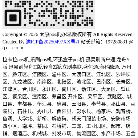
Copyright © 2026 太原pos机办理.版权所有 All Rights Reserved.
Created By
渝ICP备20250497XX号-1
站长邮箱：197280831 @
q q . c o m
拉卡拉pos机,乐刷pos机,环迅盒子pos机,迅易刷商户通,龙舟Y
版,迅易刷轻舟H版,轻舟Z版,立刷嘉联,盛付通,海科融通, 万州
区、黔江区、涪陵区、渝中区、大渡口区、江北区、沙坪坝
区、九龙坡区、南岸区、北碚区、渝北区、巴南区、长寿区、
江津区、合川区、永川区、南川区、綦江区、大足区、璧山
区、铜梁区、潼南区、荣昌区 开州区、梁平区、武隆区、城
口县、丰都县、垫江县、忠县、云阳县、奉节县、巫山县、巫
溪县，石柱县、秀山县、酉阳县、彭水县、杨家坪、观音桥、
鱼洞、大学城、新桥、解放碑、朝天门服装市场、安防市场
四小区、南坪、茶园、石桥铺、二郎、工业园区、超市、店
铺、烟酒店、机械城、批发市场、物流园区、水产市场、五金