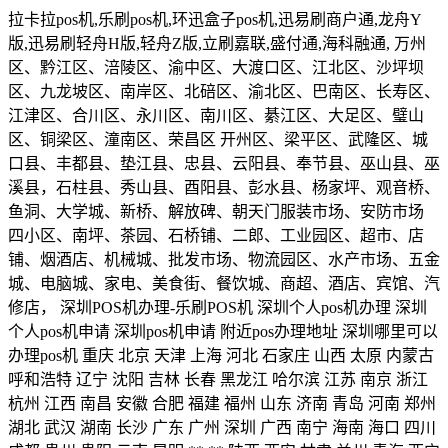
拉卡拉pos机,乐刷pos机,环迅盒子pos机,迅易刷商户通,龙舟Y
版,迅易刷轻舟H版,轻舟Z版,立刷嘉联,盛付通,海科融通, 万州
区、黔江区、涪陵区、渝中区、大渡口区、江北区、沙坪坝
区、九龙坡区、南岸区、北碚区、渝北区、巴南区、长寿区、
江津区、合川区、永川区、南川区、綦江区、大足区、璧山
区、铜梁区、潼南区、荣昌区 开州区、梁平区、武隆区、城
口县、丰都县、垫江县、忠县、云阳县、奉节县、巫山县、巫
溪县，石柱县、秀山县、酉阳县、彭水县、杨家坪、观音桥、
鱼洞、大学城、新桥、解放碑、朝天门服装市场、安防市场
四小区、南坪、茶园、石桥铺、二郎、工业园区、超市、店
铺、烟酒店、机械城、批发市场、物流园区、水产市场、五金
城、电脑城、家电、美食街、餐饮城、商超、酒店、宾馆、汽
修店， 深圳POS机办理-乐刷POS机 深圳个人pos机办理 深圳
个人pos机申请 深圳pos机申请 附近pos办理地址 深圳哪里可以
办理pos机 重庆 北京 天津 上海 河北 石家庄 山西 太原 内蒙古
呼和浩特 辽宁 沈阳 吉林 长春 黑龙江 哈尔滨 江苏 南京 浙江
杭州 江西 南昌 安徽 合肥 福建 福州 山东 济南 青岛 河南 郑州
湖北 武汉 湖南 长沙 广东 广州 深圳 广西 南宁 海南 海口 四川