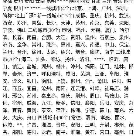
成都 贵州 贵阳 云南 昆明 ** ** 陕西 西安 甘肃 兰州 青海 西宁
宁夏 银川 ** **** 一线城市(4个) 北京、上海、广州、深圳，
简称“北上广深” 新一线城市(15个) 成都、重庆、杭州、武汉、
西安、郑州、青岛、长沙、天津、苏州、南京、东莞、沈阳、
宁波、佛山 二线城市(30个) 昆明、福州、无锡、厦门、哈尔
滨、长春、南昌、合肥、大连、贵阳、温州、石家庄、泉州、
济南、金华、常州、珠海、惠州、嘉兴、南通、中山、保定、
兰州、台州、徐州、太原、绍兴、烟台、廊坊、南宁 三线城
市(70个) 海口、汕头、潍坊、扬州、洛阳、****、临沂、唐
山、镇江、盐城、湖州、赣州、漳州、揭阳、江门、桂林、邯
郸、泰州、济宁、呼和浩特、咸阳、芜湖、三亚、阜阳、淮
安、遵义、银川、衡阳、上饶、柳州、淄*、莆田、绵阳、湛
江、商丘、宜昌、沧州、南阳、连云港、蚌埠、驻马店、滁
州、邢台、潮州、秦皇岛、肇庆、荆州、周口、马鞍山、清
远、宿州、威海、九江、新乡、信阳、襄阳、岳阳、安庆、菏
泽、宜春、黄冈、泰安、宿迁、株洲、宁德、鞍山、南充、六
安、大庆、舟山 四线城市[90个] 常德、渭南、孝感、丽水、
运城、**、许昌、湘潭、晋中、安阳、三明、开封、郴州、茂
名、邵阳、德阳、龙岩、南平、淮南、黄石、营口、亳州、日