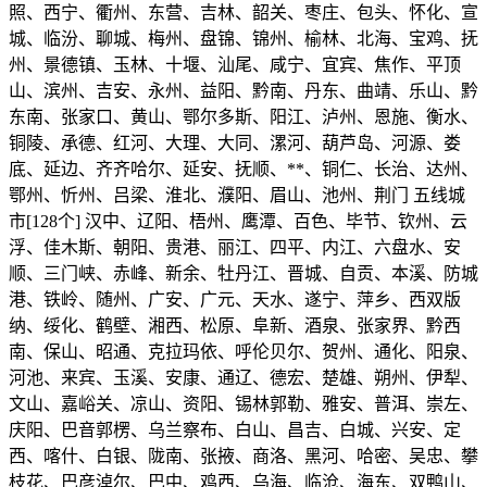
照、西宁、衢州、东营、吉林、韶关、枣庄、包头、怀化、宣
城、临汾、聊城、梅州、盘锦、锦州、榆林、北海、宝鸡、抚
州、景德镇、玉林、十堰、汕尾、咸宁、宜宾、焦作、平顶
山、滨州、吉安、永州、益阳、黔南、丹东、曲靖、乐山、黔
东南、张家口、黄山、鄂尔多斯、阳江、泸州、恩施、衡水、
铜陵、承德、红河、大理、大同、漯河、葫芦岛、河源、娄
底、延边、齐齐哈尔、延安、抚顺、**、铜仁、长治、达州、
鄂州、忻州、吕梁、淮北、濮阳、眉山、池州、荆门 五线城
市[128个] 汉中、辽阳、梧州、鹰潭、百色、毕节、钦州、云
浮、佳木斯、朝阳、贵港、丽江、四平、内江、六盘水、安
顺、三门峡、赤峰、新余、牡丹江、晋城、自贡、本溪、防城
港、铁岭、随州、广安、广元、天水、遂宁、萍乡、西双版
纳、绥化、鹤壁、湘西、松原、阜新、酒泉、张家界、黔西
南、保山、昭通、克拉玛依、呼伦贝尔、贺州、通化、阳泉、
河池、来宾、玉溪、安康、通辽、德宏、楚雄、朔州、伊犁、
文山、嘉峪关、凉山、资阳、锡林郭勒、雅安、普洱、崇左、
庆阳、巴音郭楞、乌兰察布、白山、昌吉、白城、兴安、定
西、喀什、白银、陇南、张掖、商洛、黑河、哈密、吴忠、攀
枝花、巴彦淖尔、巴中、鸡西、乌海、临沧、海东、双鸭山、