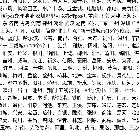
山县、酉阳县、彭水县、杨家坪、观音桥、鱼洞、大学城、新桥、
市场、物流园区、水产市场、五金城、电脑城、家电、美食街、餐
 附近pos办理地址 深圳哪里可以办理pos机 重庆 北京 天津 上海 
东 济南 青岛 河南 郑州 湖北 武汉 湖南 长沙 广东 广州 深圳 广西 
4个) 北京、上海、广州、深圳，简称“北上广深” 新一线城市(15个
州、无锡、厦门、哈尔滨、长春、南昌、合肥、大连、贵阳、温州、
 三线城市(70个) 海口、汕头、潍坊、扬州、洛阳、****
、淮安、遵义、银川、衡阳、上饶、柳州、淄*、莆田、绵阳、
、宿州、威海、九江、新乡、信阳、襄阳、岳阳、安庆、菏泽、
、**、许昌、湘潭、晋中、安阳、三明、开封、郴州、茂名、邵
聊城、梅州、盘锦、锦州、榆林、北海、宝鸡、抚州、景德镇、
山、鄂尔多斯、阳江、泸州、恩施、衡水、铜陵、承德、红河、
濮阳、眉山、池州、荆门 五线城市[128个] 汉中、辽阳、梧
江、晋城、自贡、本溪、防城港、铁岭、随州、广安、广元、天
贺州、通化、阳泉、河池、来宾、玉溪、安康、通辽、德宏、楚
白城、兴安、定西、喀什、白银、陇南、张掖、商洛、黑河、哈
临夏、铜川、金昌、鹤岗、伊春、林芝、固原、武威、儋州、吐
、玉树、海南、克孜勒苏、阿里、海北、黄南、果洛、那曲、三沙