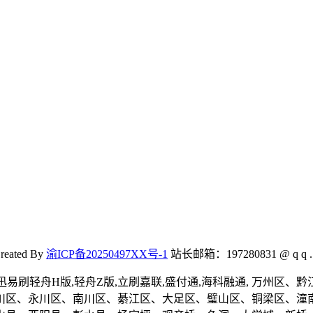
reated By
渝ICP备20250497XX号-1
站长邮箱：197280831 @ q q . 
舟Y版,迅易刷轻舟H版,轻舟Z版,立刷嘉联,盛付通,海科融通, 
川区、永川区、南川区、綦江区、大足区、璧山区、铜梁区、潼南