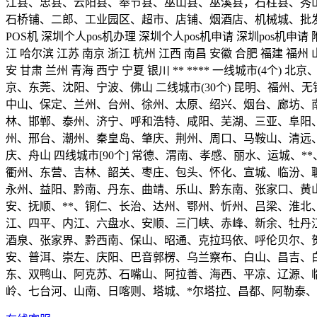
江县、忠县、云阳县、奉节县、巫山县、巫溪县，石柱县、秀
石桥铺、二郎、工业园区、超市、店铺、烟酒店、机械城、批发
POS机 深圳个人pos机办理 深圳个人pos机申请 深圳pos机申请
江 哈尔滨 江苏 南京 浙江 杭州 江西 南昌 安徽 合肥 福建 福州 山
安 甘肃 兰州 青海 西宁 宁夏 银川 ** **** 一线城市(
京、东莞、沈阳、宁波、佛山 二线城市(30个) 昆明、福
中山、保定、兰州、台州、徐州、太原、绍兴、烟台、廊坊、南宁
林、邯郸、泰州、济宁、呼和浩特、咸阳、芜湖、三亚、阜阳
州、邢台、潮州、秦皇岛、肇庆、荆州、周口、马鞍山、清远
庆、舟山 四线城市[90个] 常德、渭南、孝感、丽水、运城
衢州、东营、吉林、韶关、枣庄、包头、怀化、宣城、临汾、
永州、益阳、黔南、丹东、曲靖、乐山、黔东南、张家口、黄
安、抚顺、**、铜仁、长治、达州、鄂州、忻州、吕梁、淮北、
江、四平、内江、六盘水、安顺、三门峡、赤峰、新余、牡丹
酒泉、张家界、黔西南、保山、昭通、克拉玛依、呼伦贝尔、
安、普洱、崇左、庆阳、巴音郭楞、乌兰察布、白山、昌吉、
东、双鸭山、阿克苏、石嘴山、阿拉善、海西、平凉、辽源、
岭、七台河、山南、日喀则、塔城、*尔塔拉、昌都、阿勒泰