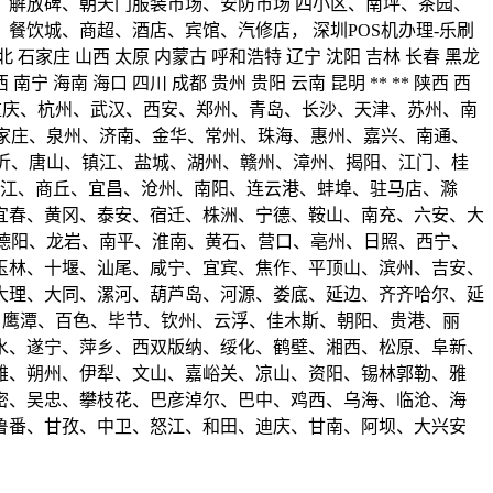
解放碑、朝天门服装市场、安防市场 四小区、南坪、茶园、
饮城、商超、酒店、宾馆、汽修店， 深圳POS机办理-乐刷
河北 石家庄 山西 太原 内蒙古 呼和浩特 辽宁 沈阳 吉林 长春 黑龙
南宁 海南 海口 四川 成都 贵州 贵阳 云南 昆明 ** ** 陕西 西
) 成都、重庆、杭州、武汉、西安、郑州、青岛、长沙、天津、苏州、南
石家庄、泉州、济南、金华、常州、珠海、惠州、嘉兴、南通、
、临沂、唐山、镇江、盐城、湖州、赣州、漳州、揭阳、江门、桂
湛江、商丘、宜昌、沧州、南阳、连云港、蚌埠、驻马店、滁
宜春、黄冈、泰安、宿迁、株洲、宁德、鞍山、南充、六安、大
阳、德阳、龙岩、南平、淮南、黄石、营口、亳州、日照、西宁、
玉林、十堰、汕尾、咸宁、宜宾、焦作、平顶山、滨州、吉安、
大理、大同、漯河、葫芦岛、河源、娄底、延边、齐齐哈尔、延
州、鹰潭、百色、毕节、钦州、云浮、佳木斯、朝阳、贵港、丽
水、遂宁、萍乡、西双版纳、绥化、鹤壁、湘西、松原、阜新、
雄、朔州、伊犁、文山、嘉峪关、凉山、资阳、锡林郭勒、雅
密、吴忠、攀枝花、巴彦淖尔、巴中、鸡西、乌海、临沧、海
鲁番、甘孜、中卫、怒江、和田、迪庆、甘南、阿坝、大兴安