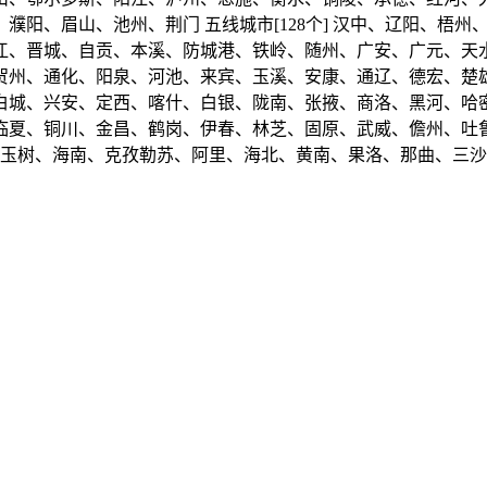
濮阳、眉山、池州、荆门 五线城市[128个] 汉中、辽阳、梧
江、晋城、自贡、本溪、防城港、铁岭、随州、广安、广元、天
贺州、通化、阳泉、河池、来宾、玉溪、安康、通辽、德宏、楚
白城、兴安、定西、喀什、白银、陇南、张掖、商洛、黑河、哈
临夏、铜川、金昌、鹤岗、伊春、林芝、固原、武威、儋州、吐
、玉树、海南、克孜勒苏、阿里、海北、黄南、果洛、那曲、三沙