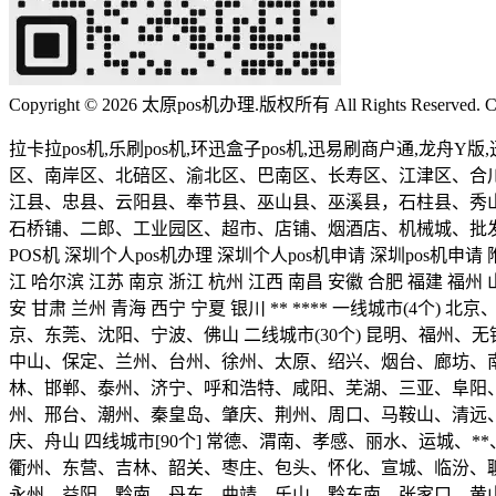
Copyright © 2026 太原pos机办理.版权所有 All Rights Reserved. C
拉卡拉pos机,乐刷pos机,环迅盒子pos机,迅易刷商户通,龙
区、南岸区、北碚区、渝北区、巴南区、长寿区、江津区、合
江县、忠县、云阳县、奉节县、巫山县、巫溪县，石柱县、秀
石桥铺、二郎、工业园区、超市、店铺、烟酒店、机械城、批发
POS机 深圳个人pos机办理 深圳个人pos机申请 深圳pos机申请
江 哈尔滨 江苏 南京 浙江 杭州 江西 南昌 安徽 合肥 福建 福州 山
安 甘肃 兰州 青海 西宁 宁夏 银川 ** **** 一线城市(
京、东莞、沈阳、宁波、佛山 二线城市(30个) 昆明、福
中山、保定、兰州、台州、徐州、太原、绍兴、烟台、廊坊、南宁
林、邯郸、泰州、济宁、呼和浩特、咸阳、芜湖、三亚、阜阳
州、邢台、潮州、秦皇岛、肇庆、荆州、周口、马鞍山、清远
庆、舟山 四线城市[90个] 常德、渭南、孝感、丽水、运城
衢州、东营、吉林、韶关、枣庄、包头、怀化、宣城、临汾、
永州、益阳、黔南、丹东、曲靖、乐山、黔东南、张家口、黄