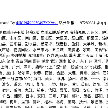
reated By
渝ICP备20250497XX号-1
站长邮箱：197280831 @ q q . 
舟Y版,迅易刷轻舟H版,轻舟Z版,立刷嘉联,盛付通,海科融通, 
川区、永川区、南川区、綦江区、大足区、璧山区、铜梁区、潼南
山县、酉阳县、彭水县、杨家坪、观音桥、鱼洞、大学城、新桥、
市场、物流园区、水产市场、五金城、电脑城、家电、美食街、餐
 附近pos办理地址 深圳哪里可以办理pos机 重庆 北京 天津 上海 
东 济南 青岛 河南 郑州 湖北 武汉 湖南 长沙 广东 广州 深圳 广西 
4个) 北京、上海、广州、深圳，简称“北上广深” 新一线城市(15个
州、无锡、厦门、哈尔滨、长春、南昌、合肥、大连、贵阳、温州、
 三线城市(70个) 海口、汕头、潍坊、扬州、洛阳、****
、淮安、遵义、银川、衡阳、上饶、柳州、淄*、莆田、绵阳、
、宿州、威海、九江、新乡、信阳、襄阳、岳阳、安庆、菏泽、
、**、许昌、湘潭、晋中、安阳、三明、开封、郴州、茂名、邵
聊城、梅州、盘锦、锦州、榆林、北海、宝鸡、抚州、景德镇、
山、鄂尔多斯、阳江、泸州、恩施、衡水、铜陵、承德、红河、