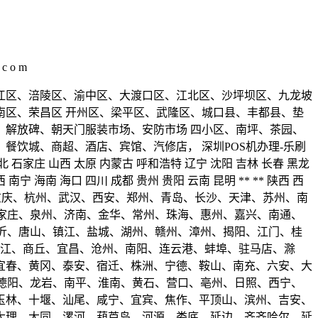
c o m
万州区、黔江区、涪陵区、渝中区、大渡口区、江北区、沙坪坝区、九龙坡
区、荣昌区 开州区、梁平区、武隆区、城口县、丰都县、垫
解放碑、朝天门服装市场、安防市场 四小区、南坪、茶园、
饮城、商超、酒店、宾馆、汽修店， 深圳POS机办理-乐刷
河北 石家庄 山西 太原 内蒙古 呼和浩特 辽宁 沈阳 吉林 长春 黑龙
南宁 海南 海口 四川 成都 贵州 贵阳 云南 昆明 ** ** 陕西 西
) 成都、重庆、杭州、武汉、西安、郑州、青岛、长沙、天津、苏州、南
石家庄、泉州、济南、金华、常州、珠海、惠州、嘉兴、南通、
、临沂、唐山、镇江、盐城、湖州、赣州、漳州、揭阳、江门、桂
湛江、商丘、宜昌、沧州、南阳、连云港、蚌埠、驻马店、滁
宜春、黄冈、泰安、宿迁、株洲、宁德、鞍山、南充、六安、大
阳、德阳、龙岩、南平、淮南、黄石、营口、亳州、日照、西宁、
玉林、十堰、汕尾、咸宁、宜宾、焦作、平顶山、滨州、吉安、
大理、大同、漯河、葫芦岛、河源、娄底、延边、齐齐哈尔、延