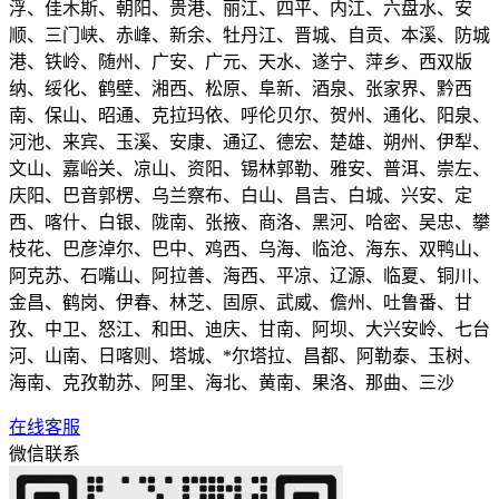
浮、佳木斯、朝阳、贵港、丽江、四平、内江、六盘水、安
顺、三门峡、赤峰、新余、牡丹江、晋城、自贡、本溪、防城
港、铁岭、随州、广安、广元、天水、遂宁、萍乡、西双版
纳、绥化、鹤壁、湘西、松原、阜新、酒泉、张家界、黔西
南、保山、昭通、克拉玛依、呼伦贝尔、贺州、通化、阳泉、
河池、来宾、玉溪、安康、通辽、德宏、楚雄、朔州、伊犁、
文山、嘉峪关、凉山、资阳、锡林郭勒、雅安、普洱、崇左、
庆阳、巴音郭楞、乌兰察布、白山、昌吉、白城、兴安、定
西、喀什、白银、陇南、张掖、商洛、黑河、哈密、吴忠、攀
枝花、巴彦淖尔、巴中、鸡西、乌海、临沧、海东、双鸭山、
阿克苏、石嘴山、阿拉善、海西、平凉、辽源、临夏、铜川、
金昌、鹤岗、伊春、林芝、固原、武威、儋州、吐鲁番、甘
孜、中卫、怒江、和田、迪庆、甘南、阿坝、大兴安岭、七台
河、山南、日喀则、塔城、*尔塔拉、昌都、阿勒泰、玉树、
海南、克孜勒苏、阿里、海北、黄南、果洛、那曲、三沙
在线客服
微信联系