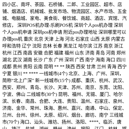
四小区、南坪、茶园、石桥铺、二郎、工业园区、超市、店
铺、烟酒店、机械城、批发市场、物流园区、水产市场、五金
城、电脑城、家电、美食街、餐饮城、商超、酒店、宾馆、汽
修店， 深圳POS机办理-乐刷POS机 深圳个人pos机办理 深圳
个人pos机申请 深圳pos机申请 附近pos办理地址 深圳哪里可以
办理pos机 重庆 北京 天津 上海 河北 石家庄 山西 太原 内蒙古
呼和浩特 辽宁 沈阳 吉林 长春 黑龙江 哈尔滨 江苏 南京 浙江
杭州 江西 南昌 安徽 合肥 福建 福州 山东 济南 青岛 河南 郑州
湖北 武汉 湖南 长沙 广东 广州 深圳 广西 南宁 海南 海口 四川
成都 贵州 贵阳 云南 昆明 ** ** 陕西 西安 甘肃 兰州 青海 西宁
宁夏 银川 ** **** 一线城市(4个) 北京、上海、广州、深圳，
简称“北上广深” 新一线城市(15个) 成都、重庆、杭州、武汉、
西安、郑州、青岛、长沙、天津、苏州、南京、东莞、沈阳、
宁波、佛山 二线城市(30个) 昆明、福州、无锡、厦门、哈尔
滨、长春、南昌、合肥、大连、贵阳、温州、石家庄、泉州、
济南、金华、常州、珠海、惠州、嘉兴、南通、中山、保定、
兰州、台州、徐州、太原、绍兴、烟台、廊坊、南宁 三线城
市(70个) 海口、汕头、潍坊、扬州、洛阳、****、临沂、唐
山、镇江、盐城、湖州、赣州、漳州、揭阳、江门、桂林、邯