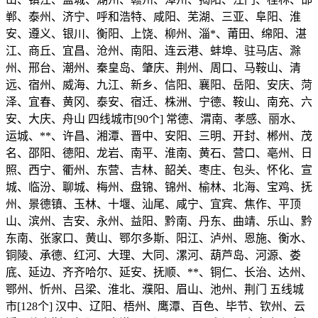
郸、泰州、济宁、呼和浩特、咸阳、芜湖、三亚、阜阳、淮
安、遵义、银川、衡阳、上饶、柳州、淄*、莆田、绵阳、湛
江、商丘、宜昌、沧州、南阳、连云港、蚌埠、驻马店、滁
州、邢台、潮州、秦皇岛、肇庆、荆州、周口、马鞍山、清
远、宿州、威海、九江、新乡、信阳、襄阳、岳阳、安庆、菏
泽、宜春、黄冈、泰安、宿迁、株洲、宁德、鞍山、南充、六
安、大庆、舟山 四线城市[90个] 常德、渭南、孝感、丽水、
运城、**、许昌、湘潭、晋中、安阳、三明、开封、郴州、茂
名、邵阳、德阳、龙岩、南平、淮南、黄石、营口、亳州、日
照、西宁、衢州、东营、吉林、韶关、枣庄、包头、怀化、宣
城、临汾、聊城、梅州、盘锦、锦州、榆林、北海、宝鸡、抚
州、景德镇、玉林、十堰、汕尾、咸宁、宜宾、焦作、平顶
山、滨州、吉安、永州、益阳、黔南、丹东、曲靖、乐山、黔
东南、张家口、黄山、鄂尔多斯、阳江、泸州、恩施、衡水、
铜陵、承德、红河、大理、大同、漯河、葫芦岛、河源、娄
底、延边、齐齐哈尔、延安、抚顺、**、铜仁、长治、达州、
鄂州、忻州、吕梁、淮北、濮阳、眉山、池州、荆门 五线城
市[128个] 汉中、辽阳、梧州、鹰潭、百色、毕节、钦州、云